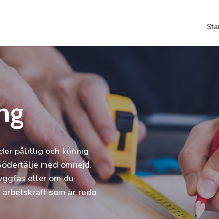
Sta
ng
r pålitlig och kunnig
 Södertälje med omnejd.
yggfas eller om du
t arbetskraft som är redo