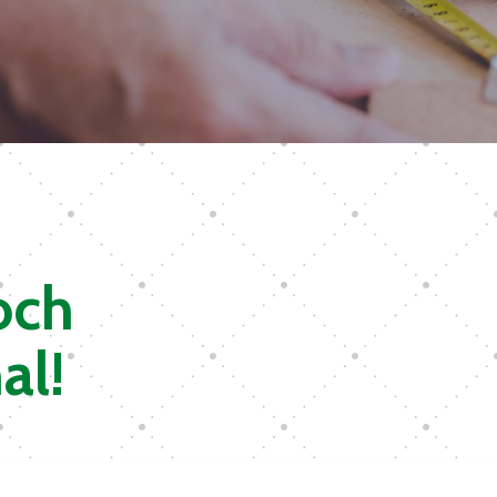
 och
al!