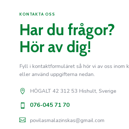
KONTAKTA OSS
Har du frågor?
Hör av dig!
Fyll i kontaktformuläret så hör vi av oss inom k
eller använd uppgifterna nedan.
HÖGALT 42 312 53 Hishult, Sverige

076-045 71 70


povilasmalazinskas@gmail.com